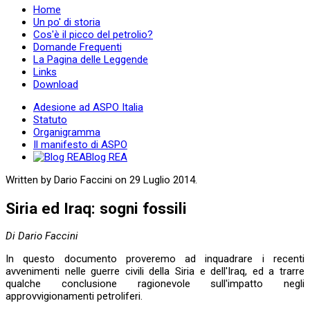
Home
Un po' di storia
Cos'è il picco del petrolio?
Domande Frequenti
La Pagina delle Leggende
Links
Download
Adesione ad ASPO Italia
Statuto
Organigramma
Il manifesto di ASPO
Blog REA
Written by Dario Faccini on
29 Luglio 2014
.
Siria ed Iraq: sogni fossili
Di Dario Faccini
In questo documento proveremo ad inquadrare i recenti
avvenimenti nelle guerre civili della Siria e dell'Iraq, ed a trarre
qualche conclusione ragionevole sull'impatto negli
approvvigionamenti petroliferi.