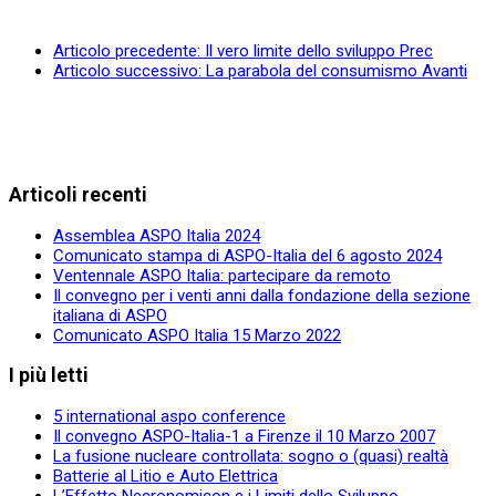
Articolo precedente: Il vero limite dello sviluppo
Prec
Articolo successivo: La parabola del consumismo
Avanti
Articoli recenti
Assemblea ASPO Italia 2024
Comunicato stampa di ASPO-Italia del 6 agosto 2024
Ventennale ASPO Italia: partecipare da remoto
Il convegno per i venti anni dalla fondazione della sezione
italiana di ASPO
Comunicato ASPO Italia 15 Marzo 2022
I più letti
5 international aspo conference
Il convegno ASPO-Italia-1 a Firenze il 10 Marzo 2007
La fusione nucleare controllata: sogno o (quasi) realtà
Batterie al Litio e Auto Elettrica
L’Effetto Necronomicon e i Limiti dello Sviluppo