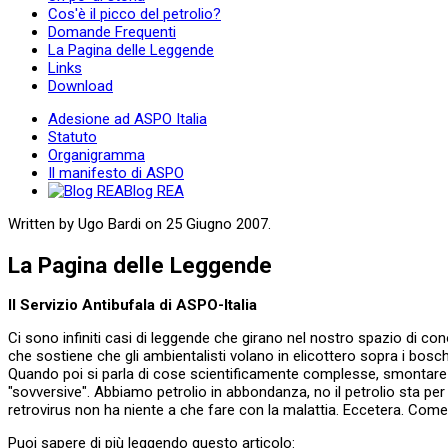
Cos'è il picco del petrolio?
Domande Frequenti
La Pagina delle Leggende
Links
Download
Adesione ad ASPO Italia
Statuto
Organigramma
Il manifesto di ASPO
Blog REA
Written by Ugo Bardi on
25 Giugno 2007
.
La Pagina delle Leggende
Il Servizio Antibufala di ASPO-Italia
Ci sono infiniti casi di leggende che girano nel nostro spazio di c
che sostiene che gli ambientalisti volano in elicottero sopra i bosc
Quando poi si parla di cose scientificamente complesse, smontare le 
"sovversive". Abbiamo petrolio in abbondanza, no il petrolio sta per f
retrovirus non ha niente a che fare con la malattia. Eccetera. Come
Puoi sapere di più leggendo questo articolo: