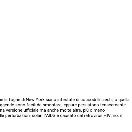
le fogne di New York siano infestate di coccodrilli ciechi, o quella
te leggende sono facili da smontare, eppure persistono tenacemente.
 una versione ufficiale ma anche molte altre, più o meno
 perturbazioni solari. l’AIDS è causato dal retrovirus HIV; no, il