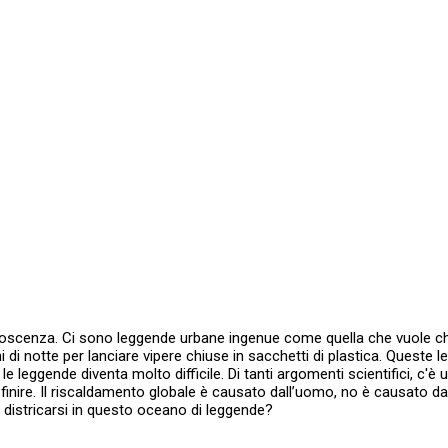
onoscenza. Ci sono leggende urbane ingenue come quella che vuole che 
hi di notte per lanciare vipere chiuse in sacchetti di plastica. Ques
leggende diventa molto difficile. Di tanti argomenti scientifici, c'è
inire. Il riscaldamento globale è causato dall’uomo, no è causato dalle
 districarsi in questo oceano di leggende?