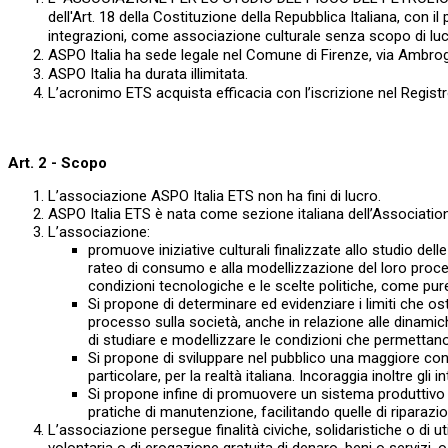
dell'Art. 18 della Costituzione della Repubblica Italiana, con 
integrazioni, come associazione culturale senza scopo d
ASPO Italia ha sede legale nel Comune di Firenze, via Ambrog
ASPO Italia ha durata illimitata.
L’acronimo ETS acquista efficacia con l’iscrizione nel Regist
Art. 2 - Scopo
L’associazione ASPO Italia ETS non ha fini di lucro.
ASPO Italia ETS è nata come sezione italiana dell’Association
L’associazione:
promuove iniziative culturali finalizzate allo studio dell
rateo di consumo e alla modellizzazione del loro proces
condizioni tecnologiche e le scelte politiche, come pure 
Si propone di determinare ed evidenziare i limiti che 
processo sulla società, anche in relazione alle dinamic
di studiare e modellizzare le condizioni che permettano 
Si propone di sviluppare nel pubblico una maggiore cons
particolare, per la realtà italiana. Incoraggia inoltre gli 
Si propone infine di promuovere un sistema produttivo i
pratiche di manutenzione, facilitando quelle di riparazione
L’associazione persegue finalità civiche, solidaristiche o di uti