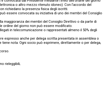
 è convocata dal Presidente mediante l'invio dell'ordine del giorno
 elettronica o altro mezzo ritenuto idoneo). Con l'accordo del
richiedano la presenza fisica degli iscritti.
può essere convocata su iniziativa di uno dei membri del Consiglio
della maggioranza dei membri del Consiglio Direttivo o da parte di
 Tale ordine del giorno non può essere modificato.
llegati in telecomunicazione o rappresentati almeno il 50% degli
ssere espresso anche per delega scritta presentata in assemblea o
 ne tiene nota. Ogni socio può esprimere, direttamente o per delega,
 corso.
o rieleggibili;