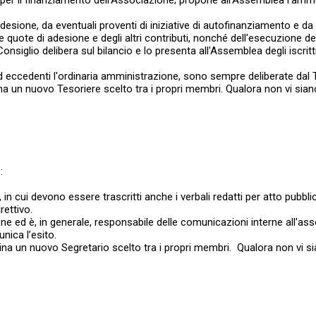
ive per il finanziamento dell'Associazione; propone all’Assemblea l'a
desione, da eventuali proventi di iniziative di autofinanziamento e da
le quote di adesione e degli altri contributi, nonché dell'esecuzione d
l Consiglio delibera sul bilancio e lo presenta all'Assemblea degli iscri
 eccedenti l'ordinaria amministrazione, sono sempre deliberate dal Te
mina un nuovo Tesoriere scelto tra i propri membri. Qualora non vi sia
:
in cui devono essere trascritti anche i verbali redatti per atto pubbli
rettivo.
one ed è, in generale, responsabile delle comunicazioni interne all'asso
nica l’esito.
omina un nuovo Segretario scelto tra i propri membri. Qualora non vi 