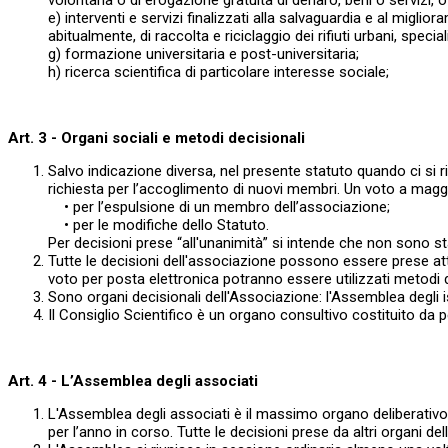
volontaria o di erogazione gratuita di denaro, beni o servizi, 
e) interventi e servizi finalizzati alla salvaguardia e al miglio
abitualmente, di raccolta e riciclaggio dei rifiuti urbani, spec
g) formazione universitaria e post-universitaria;
h) ricerca scientifica di particolare interesse sociale;
Art. 3 - Organi sociali e metodi decisionali
Salvo indicazione diversa, nel presente statuto quando ci si ri
richiesta per l’accoglimento di nuovi membri. Un voto a maggior
• per l’espulsione di un membro dell’associazione;
• per le modifiche dello Statuto.
Per decisioni prese “all'unanimità” si intende che non sono sta
Tutte le decisioni dell'associazione possono essere prese att
voto per posta elettronica potranno essere utilizzati metodi di 
Sono organi decisionali dell'Associazione: l'Assemblea degli isc
Il Consiglio Scientifico è un organo consultivo costituito da
Art. 4 - L’Assemblea degli associati
L'Assemblea degli associati è il massimo organo deliberativo del
per l’anno in corso. Tutte le decisioni prese da altri organi