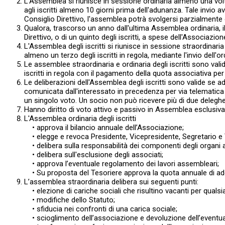
L'Assemblea si riunisce in sessione ordinaria almeno una volt
agli iscritti almeno 10 giorni prima dell'adunanza. Tale invio
Consiglio Direttivo, l'assemblea potrà svolgersi parzialmente
Qualora, trascorso un anno dall'ultima Assemblea ordinaria,
Direttivo, o di un quinto degli iscritti, a spese dell'Associaz
L'Assemblea degli iscritti si riunisce in sessione straordinari
almeno un terzo degli iscritti in regola, mediante l'invio dell'
Le assemblee straordinaria e ordinaria degli iscritti sono va
iscritti in regola con il pagamento della quota associativa per
Le deliberazioni dell'Assemblea degli iscritti sono valide se
comunicata dall'interessato in precedenza per via telematica a
un singolo voto. Un socio non può ricevere più di due deleghe
Hanno diritto di voto attivo e passivo in Assemblea esclusivam
L'Assemblea ordinaria degli iscritti
• approva il bilancio annuale dell’Associazione;
• elegge e revoca Presidente, Vicepresidente, Segretario e Teso
• delibera sulla responsabilità dei componenti degli organi a
• delibera sull'esclusione degli associati;
• approva l’eventuale regolamento dei lavori assembleari;
• Su proposta del Tesoriere approva la quota annuale di ade
L’assemblea straordinaria delibera sui seguenti punti:
• elezione di cariche sociali che risultino vacanti per qualsi
• modifiche dello Statuto;
• sfiducia nei confronti di una carica sociale;
• scioglimento dell’associazione e devoluzione dell’eventua