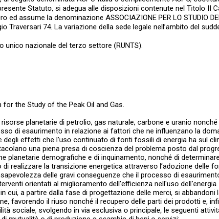
il presente Statuto, si adegua alle disposizioni contenute nel Titolo I
i lucro ed assume la denominazione ASSOCIAZIONE PER LO STUDIO 
io Traversari 74. La variazione della sede legale nell’ambito del s
ro unico nazionale del terzo settore (RUNTS).
 for the Study of the Peak Oil and Gas.
e risorse planetarie di petrolio, gas naturale, carbone e uranio nonché 
so di esaurimento in relazione ai fattori che ne influenzano la domand
degli effetti che l'uso continuato di fonti fossili di energia ha sul cl
ostacolano una piena presa di coscienza del problema posto dal progr
he planetarie demografiche e di inquinamento, nonché di determinare l
di realizzare la transizione energetica attraverso l’adozione delle fon
apevolezza delle gravi conseguenze che il processo di esaurimento de
interventi orientati al miglioramento dell'efficienza nell'uso dell'energia.
n cui, a partire dalla fase di progettazione delle merci, si abbandon
, favorendo il riuso nonché il recupero delle parti dei prodotti e, infine
lità sociale, svolgendo in via esclusiva o principale, le seguenti attivit