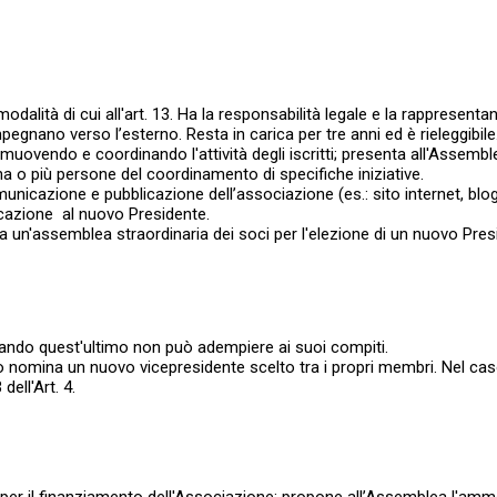
odalità di cui all'art. 13. Ha la responsabilità legale e la rappresentan
a impegnano verso l’esterno. Resta in carica per tre anni ed è rieleggib
uovendo e coordinando l'attività degli iscritti; presenta all'Assemblea
una o più persone del coordinamento di specifiche iniziative.
omunicazione e pubblicazione dell’associazione (es.: sito internet, blo
licazione al nuovo Presidente.
 un'assemblea straordinaria dei soci per l'elezione di un nuovo Preside
quando quest'ultimo non può adempiere ai suoi compiti.
tivo nomina un nuovo vicepresidente scelto tra i propri membri. Nel 
ell'Art. 4.