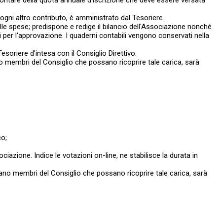
mmontare della quota annuale d'iscrizione che deve essere versata
 ogni altro contributo, è amministrato dal Tesoriere.
elle spese; predispone e redige il bilancio dell'Associazione nonché
tti per l'approvazione. I quaderni contabili vengono conservati nella
soriere d'intesa con il Consiglio Direttivo.
no membri del Consiglio che possano ricoprire tale carica, sarà
co;
ciazione. Indice le votazioni on-line, ne stabilisce la durata in
siano membri del Consiglio che possano ricoprire tale carica, sarà