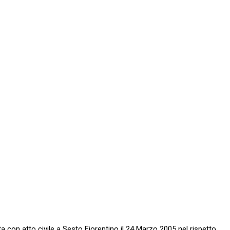
n atto civile a Sesto Fiorentino il 24 Marzo 2005 nel rispetto