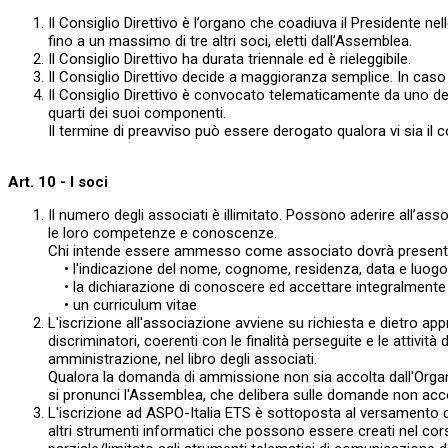
Il Consiglio Direttivo è l’organo che coadiuva il Presidente ne
fino a un massimo di tre altri soci, eletti dall’Assemblea.
Il Consiglio Direttivo ha durata triennale ed è rieleggibile.
Il Consiglio Direttivo decide a maggioranza semplice. In caso d
Il Consiglio Direttivo è convocato telematicamente da uno de
quarti dei suoi componenti.
Il termine di preavviso può essere derogato qualora vi sia il c
Art. 10 - I soci
Il numero degli associati è illimitato. Possono aderire all’ass
le loro competenze e conoscenze.
Chi intende essere ammesso come associato dovrà presentar
• l'indicazione del nome, cognome, residenza, data e luogo di 
• la dichiarazione di conoscere ed accettare integralmente il 
• un curriculum vitae
L'iscrizione all'associazione avviene su richiesta e dietro ap
discriminatori, coerenti con le finalità perseguite e le attiv
amministrazione, nel libro degli associati.
Qualora la domanda di ammissione non sia accolta dall'Organo 
si pronunci l'Assemblea, che delibera sulle domande non ac
L'iscrizione ad ASPO-Italia ETS è sottoposta al versamento de
altri strumenti informatici che possono essere creati nel cor