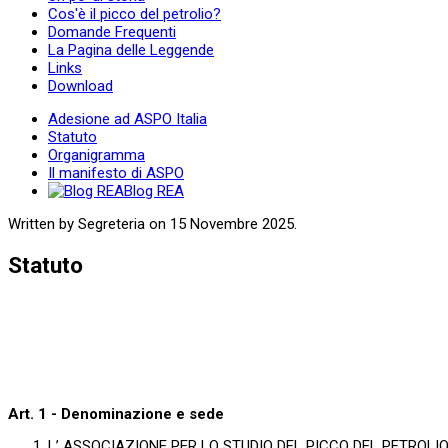
Cos'è il picco del petrolio?
Domande Frequenti
La Pagina delle Leggende
Links
Download
Adesione ad ASPO Italia
Statuto
Organigramma
Il manifesto di ASPO
Blog REA
Written by Segreteria on
15 Novembre 2025
.
Statuto
Art. 1 - Denominazione e sede
L’ ASSOCIAZIONE PER LO STUDIO DEL PICCO DEL PETROLIO, di s