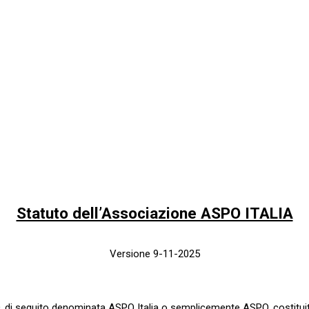
Statuto dell’Associazione ASPO ITALIA
Versione 9-11-2025
eguito denominata ASPO Italia o semplicemente ASPO, costituita co