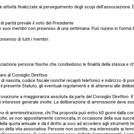
lle attività finalizzate al perseguimento degli scopi dell'associazion
i parità prevale il voto del Presidente.
i suoi membri con preavviso di una settimana. Può riunirsi in forma 
onsenso di tutti i membri.
ociazione persone fisiche che condividono le finalità della stessa e c
e al Consiglio Direttivo
nascita, codice fiscale nonché recapiti telefonici e indirizzo di pos
presente Statuto, gli eventuali regolamenti e di attenersi alle delibe
provazione a maggioranza assoluta da parte del Consiglio Direttivo. I
ità di interesse generale svolte. La deliberazione di ammissione deve e
di amministrazione, chi l'ha proposta può entro 60 giorni dalla comu
colte, se non appositamente convocata, in occasione della sua succ
lla quota annuale e dà il diritto ai soci ad accedere agli strumenti 
so della vita associativa. Persone non iscritte, ma interessate ai t