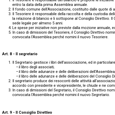
Il Tesoriere è responsabile del bilancio e propone le iniziat
entro la data della prima Assemblea annuale.
Il fondo comune dell'Associazione, costituito dalle quote di a
Il Tesoriere è responsabile della raccolta e della custodia del
la relazione di bilancio e li sottopone al Consiglio Direttivo. I
sede legale per almeno 5 anni.
Le spese per iniziative non previste dalla mozione annuale, ed
In caso di dimissioni del Tesoriere, il Consiglio Direttivo no
convocata l’Assemblea perché nomini il nuovo Tesoriere.
Art. 8 - Il segretario
Il Segretario gestisce i libri dell’associazione, ed in particolare
• il libro degli associati;
• il libro delle adunanze e delle deliberazioni dell’Assemblea, 
• il libro delle adunanze e delle deliberazioni del Consiglio Di
Il segretario produce dei resoconti delle attività all'associazi
accordo con presidente e vicepresidente, le chiude e ne comu
In caso di dimissioni del Segretario, il Consiglio Direttivo n
convocata l’Assemblea perché nomini il nuovo Segretario.
Art. 9 - Il Consiglio Direttivo