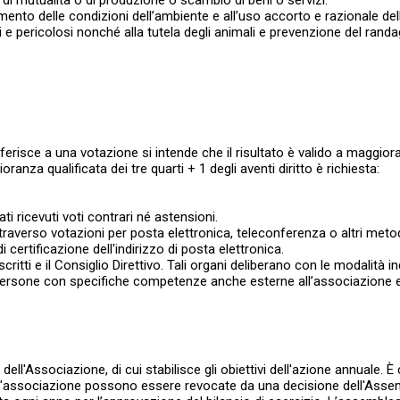
o di mutualità o di produzione o scambio di beni o servizi:
ramento delle condizioni dell’ambiente e all’uso accorto e razionale dell
iali e pericolosi nonché alla tutela degli animali e prevenzione del ran
ferisce a una votazione si intende che il risultato è valido a maggiora
anza qualificata dei tre quarti + 1 degli aventi diritto è richiesta:
ti ricevuti voti contrari né astensioni.
raverso votazioni per posta elettronica, teleconferenza o altri meto
certificazione dell'indirizzo di posta elettronica.
ritti e il Consiglio Direttivo. Tali organi deliberano con le modalità i
 persone con specifiche competenze anche esterne all’associazione e 
l'Associazione, di cui stabilisce gli obiettivi dell'azione annuale. È c
 dell'associazione possono essere revocate da una decisione dell'Asse