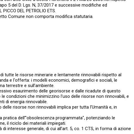
I Capo 5 del D. Lgs. N, 37/2017 e successive modifiche ed
DEL PICCO DEL PETROLIO ETS.
uddetto Comune non comporta modifica statutaria.
di tutte le risorse minerarie e lentamente rinnovabili rispetto al
a e l'offerta: i modelli economici, demografici e sociali, le
ima terrestre e sull’ambiente.
essivo esaurimento delle georisorse e dalle ricadute di questo
e condizioni che minimizzino l'uso delle risorse non rinnovabili, e
ti di energia rinnovabile.
lle risorse non rinnovabili implica per tutta l'Umanità e, in
i la pratica dell’"obsolescenza programmata", potenziando le
, il riciclo dei materiali impiegati.
à di interesse generale, di cui all’art. 5, co. 1 CTS, in forma di azione