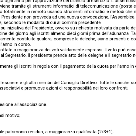
a ogni anno per l’approvazione del bilancio di esercizio. L’assemblea
 avviene tramite gli strumenti informatici di telecomunicazione (posta
 o totalmente in remoto usando strumenti informatici e metodi che non 
 il Presidente non provveda ad una nuova convocazione, l'Assemblea 
ione, secondo le modalità di cui al comma precedente.
a su iniziativa del Presidente, ovvero su richiesta motivata da parte 
ordine del giorno agli iscritti almeno dieci giorni prima dell'adunanza.
lidamente costituite qualora, comprese le deleghe, siano presenti o co
 l’anno in corso.
 adottate a maggioranza dei voti validamente espressi. Il voto può e
l Segretario. Il presidente prende atto delle deleghe e il segretario
.
ente gli iscritti in regola con il pagamento della quota per l’anno in
riere e gli altri membri del Consiglio Direttivo. Tutte le cariche son
ssociativi e promuove azioni di responsabilità nei loro confronti;
sione all'associazione.
asi motivo;
le patrimonio residuo, a maggioranza qualificata (2/3+1);