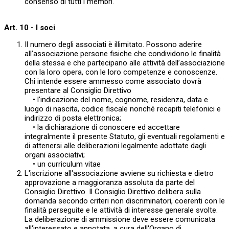
consenso di tutti i membri.
Art. 10 - I soci
Il numero degli associati è illimitato. Possono aderire
all’associazione persone fisiche che condividono le finalità
della stessa e che partecipano alle attività dell’associazione
con la loro opera, con le loro competenze e conoscenze.
Chi intende essere ammesso come associato dovrà
presentare al Consiglio Direttivo
• l'indicazione del nome, cognome, residenza, data e
luogo di nascita, codice fiscale nonché recapiti telefonici e
indirizzo di posta elettronica;
• la dichiarazione di conoscere ed accettare
integralmente il presente Statuto, gli eventuali regolamenti e
di attenersi alle deliberazioni legalmente adottate dagli
organi associativi;
• un curriculum vitae
L'iscrizione all'associazione avviene su richiesta e dietro
approvazione a maggioranza assoluta da parte del
Consiglio Direttivo. Il Consiglio Direttivo delibera sulla
domanda secondo criteri non discriminatori, coerenti con le
finalità perseguite e le attività di interesse generale svolte.
La deliberazione di ammissione deve essere comunicata
all'interessato e annotata, a cura dell'Organo di