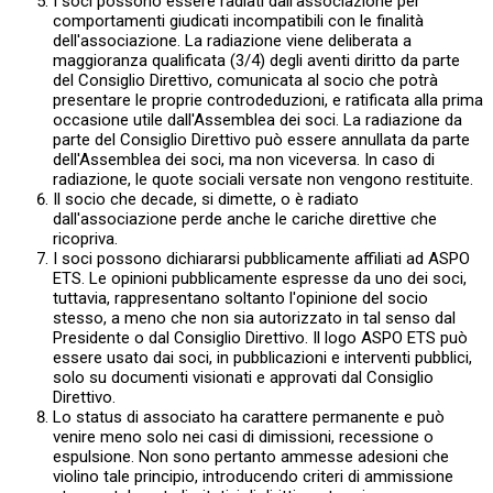
I soci possono essere radiati dall'associazione per
comportamenti giudicati incompatibili con le finalità
dell'associazione. La radiazione viene deliberata a
maggioranza qualificata (3/4) degli aventi diritto da parte
del Consiglio Direttivo, comunicata al socio che potrà
presentare le proprie controdeduzioni, e ratificata alla prima
occasione utile dall'Assemblea dei soci. La radiazione da
parte del Consiglio Direttivo può essere annullata da parte
dell'Assemblea dei soci, ma non viceversa. In caso di
radiazione, le quote sociali versate non vengono restituite.
Il socio che decade, si dimette, o è radiato
dall'associazione perde anche le cariche direttive che
ricopriva.
I soci possono dichiararsi pubblicamente affiliati ad ASPO
ETS. Le opinioni pubblicamente espresse da uno dei soci,
tuttavia, rappresentano soltanto l'opinione del socio
stesso, a meno che non sia autorizzato in tal senso dal
Presidente o dal Consiglio Direttivo. Il logo ASPO ETS può
essere usato dai soci, in pubblicazioni e interventi pubblici,
solo su documenti visionati e approvati dal Consiglio
Direttivo.
Lo status di associato ha carattere permanente e può
venire meno solo nei casi di dimissioni, recessione o
espulsione. Non sono pertanto ammesse adesioni che
violino tale principio, introducendo criteri di ammissione