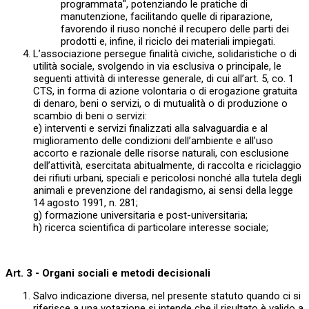
programmata", potenziando le pratiche di
manutenzione, facilitando quelle di riparazione,
favorendo il riuso nonché il recupero delle parti dei
prodotti e, infine, il riciclo dei materiali impiegati.
L’associazione persegue finalità civiche, solidaristiche o di
utilità sociale, svolgendo in via esclusiva o principale, le
seguenti attività di interesse generale, di cui all’art. 5, co. 1
CTS, in forma di azione volontaria o di erogazione gratuita
di denaro, beni o servizi, o di mutualità o di produzione o
scambio di beni o servizi:
e) interventi e servizi finalizzati alla salvaguardia e al
miglioramento delle condizioni dell’ambiente e all’uso
accorto e razionale delle risorse naturali, con esclusione
dell’attività, esercitata abitualmente, di raccolta e riciclaggio
dei rifiuti urbani, speciali e pericolosi nonché alla tutela degli
animali e prevenzione del randagismo, ai sensi della legge
14 agosto 1991, n. 281;
g) formazione universitaria e post-universitaria;
h) ricerca scientifica di particolare interesse sociale;
Art. 3 - Organi sociali e metodi decisionali
Salvo indicazione diversa, nel presente statuto quando ci si
riferisce a una votazione si intende che il risultato è valido a