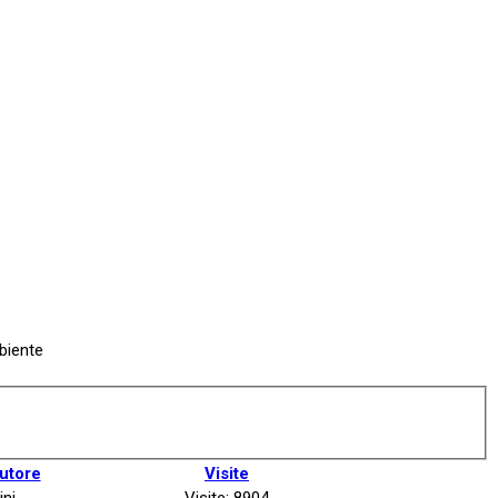
mbiente
utore
Visite
ini
Visite: 8904