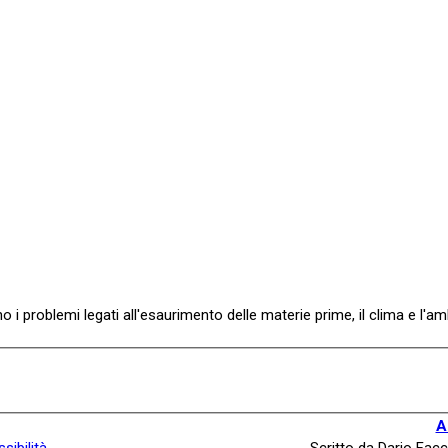
no i problemi legati all'esaurimento delle materie prime, il clima e l'a
A
sibilità
Scritto da Dario Facc