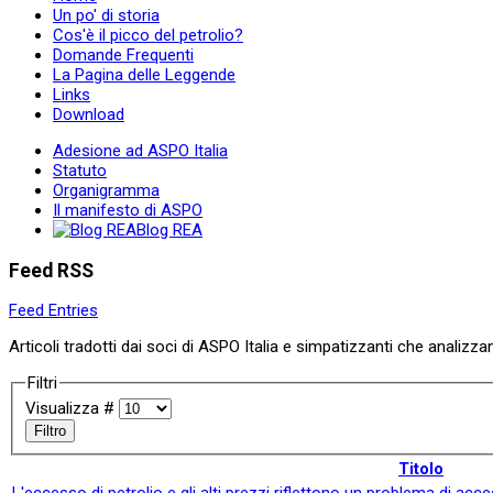
Un po' di storia
Cos'è il picco del petrolio?
Domande Frequenti
La Pagina delle Leggende
Links
Download
Adesione ad ASPO Italia
Statuto
Organigramma
Il manifesto di ASPO
Blog REA
Feed RSS
Feed Entries
Articoli tradotti dai soci di ASPO Italia e simpatizzanti che analizza
Filtri
Visualizza #
Filtro
Titolo
L'eccesso di petrolio e gli alti prezzi riflettono un problema di acces