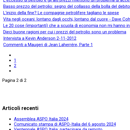
Basso prezzo del petrolio: segno del collasso della bolla del debito 
L'inizio della fine? Le compagnie petrolifere tagliano le spese
Vita negli oceani: lontano dagli occhi, lontano dal cuore - Dave Co
Le 20 cose (importanti) che a scuola di economia non mi hanno in
Dieci buone ragioni per cui i prezzi del petrolio sono un problema
Intervista a Kevin Anderson 2-11-2012
Commenti a Maugeri di Jean Laherrére, Parte 1
1
2
Pagina 2 di 2
Articoli recenti
Assemblea ASPO Italia 2024
Comunicato stampa di ASPO-Italia del 6 agosto 2024
Ventennale ASPO Italia: partecipare da remoto