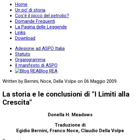
Home
Un po' di storia
Cos'è il picco del petrolio?
Domande Frequenti
La Pagina delle Leggende
Links
Download
Adesione ad ASPO Italia
Statuto
Organigramma
Il manifesto di ASPO
Blog REA
Written by Bernini, Noce, Della Volpe on
06 Maggio 2009
.
La storia e le conclusioni di "I Limiti alla
Crescita"
Donella H. Meadows
Traduzione di
Egidio Bernini, Franco Noce, Claudio Della Volpe