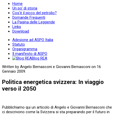
Home
Un po' di storia
Cos'è il picco del petrolio?
Domande Frequenti
La Pagina delle Leggende
Links
Download
Adesione ad ASPO Italia
Statuto
Organigramma
Il manifesto di ASPO
Blog REA
Written by Angelo Bernasconi e Giovanni Bernasconi on
16
Gennaio 2009
.
Politica energetica svizzera: In viaggio
verso il 2050
Pubblichiamo qui un articolo di Angelo e Giovanni Bernasconi che
ci descrivono come la Svizzera si sta preparando per il futuro in