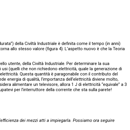
urata”) della Civiltà Industriale è definita come il tempo (in anni)
itorna allo stesso valore (figura 4). L’aspetto nuovo è che la Teoria
ello utente, della Civiltà Industriale. Per determinare la sua
i usi (quelli che non richiedono elettricità, quale la generazione di
lettricità. Questa quantità è paragonabile con il contributo del
ede energia di qualità, l’importanza dell’elettricità diviene molto,
dera alimentare un televisore, allora 1 J di elettricità “equivale” a 3
atevi per l’interruttore della corrente che sta sulla parete!
ll’efficienza dei mezzi atti a impiegarla. Possiamo ora seguire