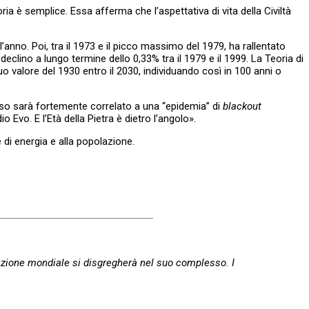
ria è semplice. Essa afferma che l’aspettativa di vita della Civiltà
’anno. Poi, tra il 1973 e il picco massimo del 1979, ha rallentato
 declino a lungo termine dello 0,33% tra il 1979 e il 1999. La Teoria di
o valore del 1930 entro il 2030, individuando così in 100 anni o
asso sarà fortemente correlato a una “epidemia” di
blackout
o Evo. E l’Età della Pietra è dietro l’angolo».
e di energia e alla popolazione.
zzazione mondiale si disgregherà nel suo complesso. I