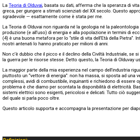
La
Teoria di Olduvai
, basata su dati, afferma che la speranza di vita 
greca, per giungere a stimati scienziati del XX secolo. Questo appro
sgradevole — esattamente come è stata per me.
La Teoria di Olduvai non riguarda né la geologia né la paleontologia d
produzione (e all’uso) di energia e alla popolazione in termini di ec
(4) è una buona metafora per lo “stile di vita dell’Età della Pietra”. In
nostri antenati lo hanno praticato per milioni di anni.
Non c’è dubbio che il picco e il declino della Civiltà Industriale, s
la guerra per le risorse stesse. Detto questo, la Teoria di Olduvay u
La maggior parte della mia esperienza nel campo dell’industria riguard
piuttosto un “vettore di energia”: non ha massa, si sposta ad una ve
complessi, avidi di combustibile, inquinanti e richiedono di essere 
problema è che diamo per scontata la disponibilità di elettricità. Bas
sistemi elettrici sono esigenti, pericolosi e delicati. Tutto ciò sugg
del quale si parla poco oltre.
Questo articolo supporta e accompagna la presentazione per diapositi
Definizioni: