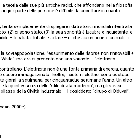
 la teoria dalle sue più antiche radici, che affondano nella filosofia
maggior parte delle persone è difficile da accettare in quanto
tenta semplicemente di spiegare i dati storici mondiali riferiti alla
o, (2) ci sono stato, (3) la sua sonorità è lugubre e inquietante, e
enibile – localista, tribale e solare – e, che sia un bene o un male, i
i la sovrappopolazione, l’esaurimento delle risorse non rinnovabili e
White”. ma ora si presenta con una variante – l’elettricità.
controllano. L’elettricità non è una fonte primaria di energia, quanto
 essere immagazzinata. Inoltre, i sistemi elettrici sono costosi,
tte giorni la settimana, per cinquantadue settimane l’anno. Un altro
 è la quint’essenza dello “stile di vita moderno”, ma gli stessi
asso della Civiltà Industriale – il cosiddetto “dirupo di Olduvai”,
uncan, 2000c).