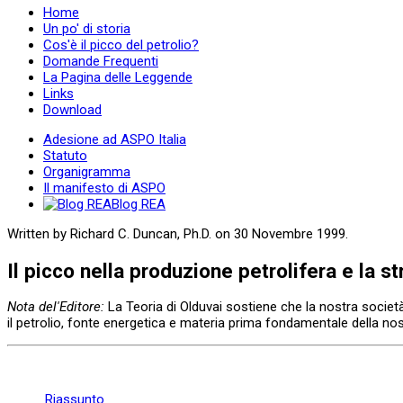
Home
Un po' di storia
Cos'è il picco del petrolio?
Domande Frequenti
La Pagina delle Leggende
Links
Download
Adesione ad ASPO Italia
Statuto
Organigramma
Il manifesto di ASPO
Blog REA
Written by Richard C. Duncan, Ph.D. on
30 Novembre 1999
.
Il picco nella produzione petrolifera e la st
Nota del'Editore:
La Teoria di Olduvai sostiene che la nostra societ
il petrolio, fonte energetica e materia prima fondamentale della nostra
Riassunto