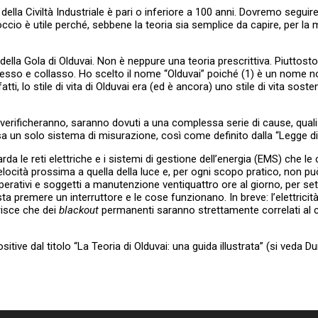
della Civiltà Industriale è pari o inferiore a 100 anni. Dovremo seguire
ccio è utile perché, sebbene la teoria sia semplice da capire, per la 
ella Gola di Olduvai. Non è neppure una teoria prescrittiva. Piuttosto, 
cesso e collasso. Ho scelto il nome “Olduvai” poiché (1) è un nome not
fatti, lo stile di vita di Olduvai era (ed è ancora) uno stile di vita sost
e si verificheranno, saranno dovuti a una complessa serie di cause, qual
sa un solo sistema di misurazione, così come definito dalla “Legge di 
a le reti elettriche e i sistemi di gestione dell’energia (EMS) che le 
locità prossima a quella della luce e, per ogni scopo pratico, non può
operativi e soggetti a manutenzione ventiquattro ore al giorno, per se
ta premere un interruttore e le cose funzionano. In breve: l’elettricità
erisce che dei
blackout
permanenti saranno strettamente correlati al coll
ve dal titolo “La Teoria di Olduvai: una guida illustrata” (si veda D