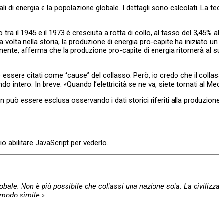
li di energia e la popolazione globale. I dettagli sono calcolati. La teo
 il 1945 e il 1973 è cresciuta a rotta di collo, al tasso del 3,45% all
a volta nella storia, la produzione di energia pro-capite ha iniziato un
amente, afferma che la produzione pro-capite di energia ritornerà al su
ro essere citati come “cause” del collasso. Però, io credo che il coll
o intero. In breve: «Quando l’elettricità se ne va, siete tornati al Medi
non può essere esclusa osservando i dati storici riferiti alla produzion
o abilitare JavaScript per vederlo.
globale. Non è più possibile che collassi una nazione sola. La civili
 modo simile.»