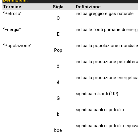
Termine
Sigla
Definizione
“Petrolio”
indica greggio e gas naturale.
O
“Energia”
indica le fonti primarie di ener
E
“Popolazione”
indica la popolazione mondiale
Pop
indica la produzione petrolifer
ô
indica la produzione energetica
ê
significa miliardi (10
).
9
G
significa barili di petrolio.
b
significa barili di petrolio equi
boe