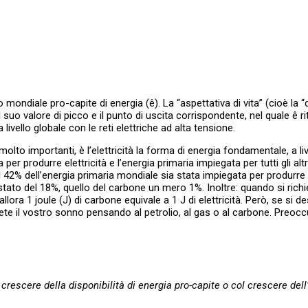
 mondiale pro-capite di energia (ê). La “aspettativa di vita” (cioè la “d
 suo valore di picco e il punto di uscita corrispondente, nel quale ê r
ivello globale con le reti elettriche ad alta tensione.
molto importanti, è l’elettricità la forma di energia fondamentale, a liv
er produrre elettricità e l’energia primaria impiegata per tutti gli altr
 42% dell’energia primaria mondiale sia stata impiegata per produrre e
 è stato del 18%, quello del carbone un mero 1%. Inoltre: quando si richi
a 1 joule (J) di carbone equivale a 1 J di elettricità. Però, se si desi
te il vostro sonno pensando al petrolio, al gas o al carbone. Preoccup
ol crescere della disponibilità di energia pro-capite o col crescere de