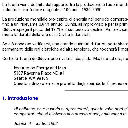
La teoria viene definita dal rapporto tra la produzione e l’uso mondia
Industriale è inferiore o uguale a 100 anni: 1930-2030.
La produzione mondiale pro-capite di energia nel periodo compreso tra
fino a un irrilevante 0,64% annuo. Quindi, all’improvviso e per la prim
Olduvai spiega il picco del 1979 e il successivo declino. Più precis
meno la durata della vita della Civiltà Industriale.
Se ciò dovesse verificarsi, una grande quantità di fattori potrebbe
permanenti delle reti elettriche ad alta tensione, che toccherà il mond
Certo, la Teoria di Olduvai può rivelarsi sbagliata. Ma, fino ad ora, 
Institute on Energy and Man
5307 Ravenna Place NE, #1
Seattle, WA 98105
Questo indirizzo email è protetto dagli spambots. È necessari
1. Introduzione
«Il collasso, se e quando si ripresenterà, questa volta sarà 
competitori che si evolvono allo stesso modo, collassano in
Joseph A. Tainter, 1988