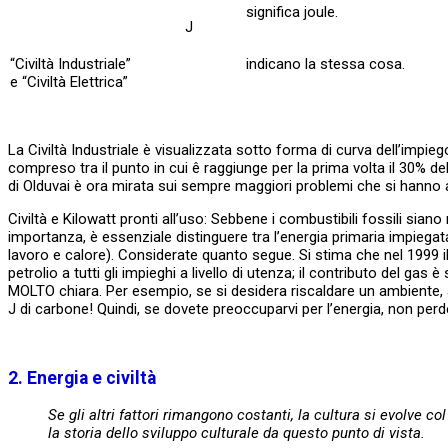
significa joule.
J
“Civiltà Industriale”
indicano la stessa cosa.
e “Civiltà Elettrica”
La Civiltà Industriale è visualizzata sotto forma di curva dell’impiego
compreso tra il punto in cui ê raggiunge per la prima volta il 30% del
di Olduvai è ora mirata sui sempre maggiori problemi che si hanno a l
Civiltà e Kilowatt pronti all’uso: Sebbene i combustibili fossili siano 
importanza, è essenziale distinguere tra l’energia primaria impiegata p
lavoro e calore). Considerate quanto segue. Si stima che nel 1999 il
petrolio a tutti gli impieghi a livello di utenza; il contributo del gas
MOLTO chiara. Per esempio, se si desidera riscaldare un ambiente, allor
J di carbone! Quindi, se dovete preoccuparvi per l’energia, non perde
2. Energia e civiltà
Se gli altri fattori rimangono costanti, la cultura si evolve c
la storia dello sviluppo culturale da questo punto di vista.