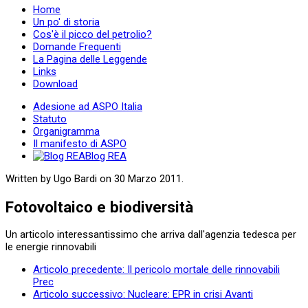
Home
Un po' di storia
Cos'è il picco del petrolio?
Domande Frequenti
La Pagina delle Leggende
Links
Download
Adesione ad ASPO Italia
Statuto
Organigramma
Il manifesto di ASPO
Blog REA
Written by Ugo Bardi on
30 Marzo 2011
.
Fotovoltaico e biodiversità
Un articolo interessantissimo che arriva dall'agenzia tedesca per
le energie rinnovabili
Articolo precedente: Il pericolo mortale delle rinnovabili
Prec
Articolo successivo: Nucleare: EPR in crisi
Avanti