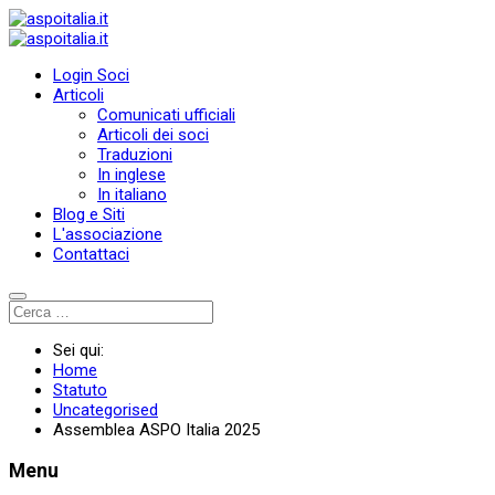
Login Soci
Articoli
Comunicati ufficiali
Articoli dei soci
Traduzioni
In inglese
In italiano
Blog e Siti
L'associazione
Contattaci
Sei qui:
Home
Statuto
Uncategorised
Assemblea ASPO Italia 2025
Menu