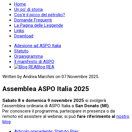
Home
Un po' di storia
Cos'è il picco del petrolio?
Domande Frequenti
La Pagina delle Leggende
Links
Download
Adesione ad ASPO Italia
Statuto
Organigramma
Il manifesto di ASPO
Blog REA
Written by Andrea Marchini on
07 Novembre 2025
.
Assemblea ASPO Italia 2025
Sabato 8 e domenica 9 novembre 2025
si svolgerà
l’assemblea ordinaria di ASPO Italia a
San Donato (MI).
Per conoscere il programma, partecipare in presenza o da
remoto ed assistere al webinar, si può
fare riferimento al
nostro
blog
.
Articolo precedente: Statuto
Prec