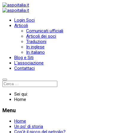
Login Soci
Articoli
Comunicati ufficiali
Articoli dei soci
Traduzioni
In inglese
In italiano
Blog e Siti
L'associazione
Contattaci
Sei qui:
Home
Menu
Home
Un po' di storia
Cos'è il picco del petrolio?